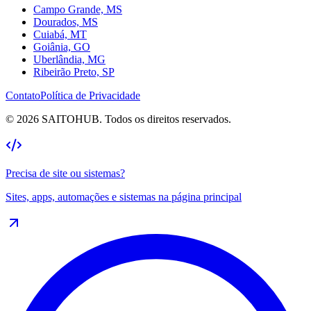
Campo Grande, MS
Dourados, MS
Cuiabá, MT
Goiânia, GO
Uberlândia, MG
Ribeirão Preto, SP
Contato
Política de Privacidade
©
2026
SAITOHUB. Todos os direitos reservados.
Precisa de site ou sistemas?
Sites, apps, automações e sistemas na
página principal