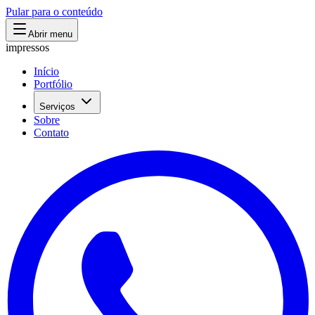
Pular para o conteúdo
Abrir menu
impressos
Início
Portfólio
Serviços
Sobre
Contato