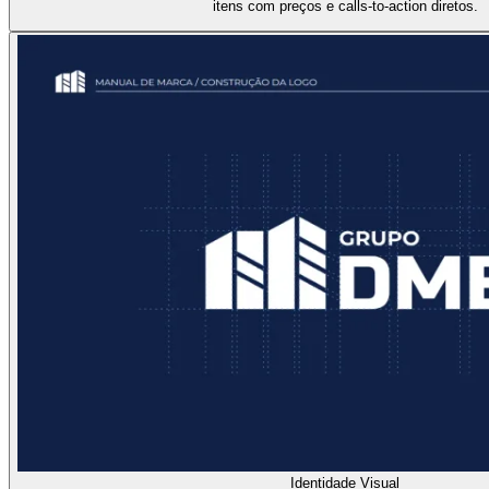
itens com preços e calls-to-action diretos.
Identidade Visual