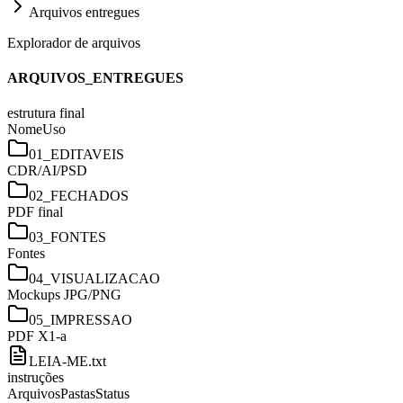
Arquivos entregues
Explorador de arquivos
ARQUIVOS_ENTREGUES
estrutura final
Nome
Uso
01_EDITAVEIS
CDR/AI/PSD
02_FECHADOS
PDF final
03_FONTES
Fontes
04_VISUALIZACAO
Mockups JPG/PNG
05_IMPRESSAO
PDF X1-a
LEIA-ME.txt
instruções
Arquivos
Pastas
Status