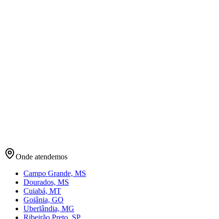
Em quais formatos os arquivos são entregues?
E se eu não gostar da primeira proposta apresentada?
Você também faz a impressão dos materiais?
Você atende só em Campo Grande?
Pronto para dominar o
seu mercado no feed?
Solicitar Orçamento
Onde atendemos
Campo Grande, MS
Dourados, MS
Cuiabá, MT
Goiânia, GO
Uberlândia, MG
Ribeirão Preto, SP