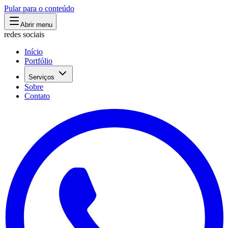
Pular para o conteúdo
Abrir menu
redes sociais
Início
Portfólio
Serviços
Sobre
Contato