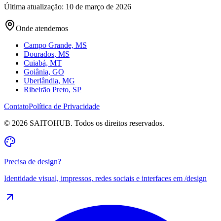
Última atualização: 10 de março de 2026
Onde atendemos
Campo Grande, MS
Dourados, MS
Cuiabá, MT
Goiânia, GO
Uberlândia, MG
Ribeirão Preto, SP
Contato
Política de Privacidade
©
2026
SAITOHUB. Todos os direitos reservados.
Precisa de design?
Identidade visual, impressos, redes sociais e interfaces em
/design