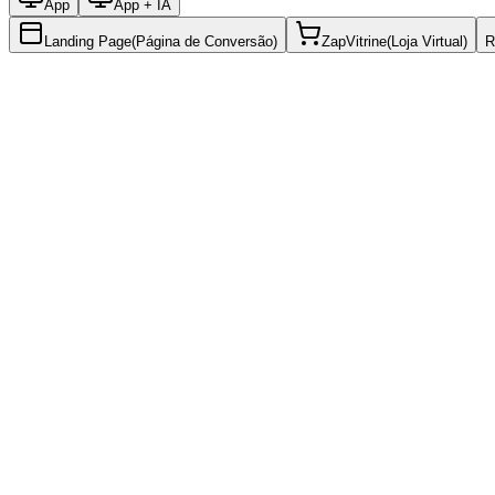
App
App + IA
Landing Page
(
Página de Conversão)
ZapVitrine
(
Loja Virtual)
R
Site Institucional
(
Empresarial)
Presença Digital Principal
A partir de
R$ 2.200
“
Sua empresa com o escritório virtual que ela merece.
”
Desenvolvo um site institucional completo com Astro para máxima pe
Solicitar Orçamento
Ver detalhes completos