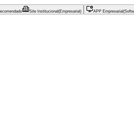
ecomendado
Site Institucional
(
Empresarial)
APP Empresarial
(
Softw
rformance e SEO. Inclui catálogo de produtos/serviços e integração i