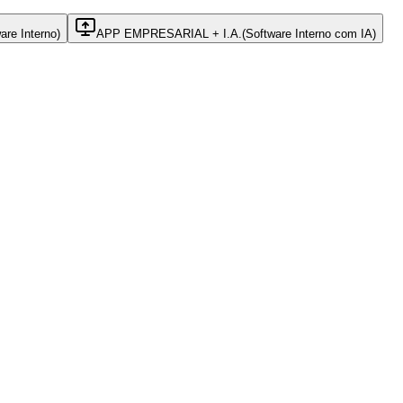
are Interno)
APP EMPRESARIAL + I.A.
(
Software Interno com IA)
nteligente com WhatsApp para orçamentos rápidos e segmentados.