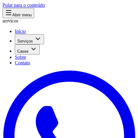
Pular para o conteúdo
Abrir menu
servicos
Início
Serviços
Cases
Sobre
Contato