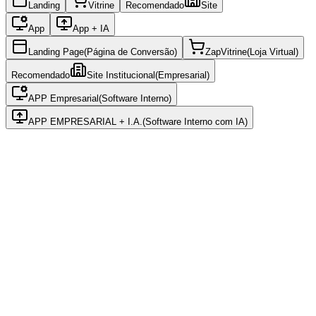
Landing
Vitrine
Recomendado
Site
App
App + IA
Landing Page
(
Página de Conversão)
ZapVitrine
(
Loja Virtual)
Recomendado
Site Institucional
(
Empresarial)
APP Empresarial
(
Software Interno)
APP EMPRESARIAL + I.A.
(
Software Interno com IA)
Site Institucional
(
Empresarial)
Presença Digital Principal
A partir de
R$ 2.200
“
Sua empresa com o escritório virtual que ela merece.
”
Desenvolvo um site institucional completo com Astro para máxima
performance e SEO. Inclui catálogo de produtos/serviços e
integração inteligente com WhatsApp para orçamentos rápidos e
segmentados.
Solicitar Orçamento
Ver detalhes completos