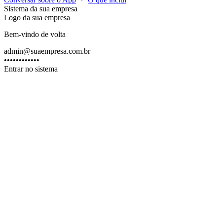
Sistema da sua empresa
Logo da sua empresa
Bem-vindo de volta
admin@suaempresa.com.br
••••••••••••
Entrar no sistema
arefa no WhatsApp some na conversa
em histórico estruturado, responsável definido ou prazo registrado.
 tarefa depende de quem lembrou.