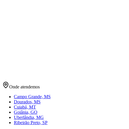
WhatsApp. Pedido encaminhado sem repasse manual.
Onde atendemos
Campo Grande, MS
Dourados, MS
Cuiabá, MT
Goiânia, GO
Uberlândia, MG
Ribeirão Preto, SP